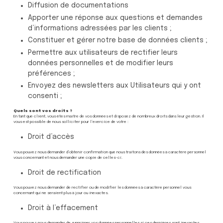
Diffusion de documentations
Apporter une réponse aux questions et demandes
d’informations adressées par les clients ;
Constituer et gérer notre base de données clients ;
Permettre aux utilisateurs de rectifier leurs
données personnelles et de modifier leurs
préférences ;
Envoyez des newsletters aux Utilisateurs qui y ont
consenti ;
Quels sont vos droits ?
En tant que client, vous êtes maître de vos données et disposez de nombreux droits dans leur gestion. Il
vous est possible de nous solliciter pour l’exercice de votre :
Droit d’accès
Vous pouvez nous demander d’obtenir confirmation que nous traitons des données à caractère personnel
vous concernant et nous demander une copie de celles-ci.
Droit de rectification
Vous pouvez nous demander de rectifier ou de modifier les données à caractère personnel vous
concernant qui ne seraient plus à jour ou inexactes.
Droit à l’effacement
Vous pouvez nous demander de supprimer vos données personnelles si ces dernières sont inexactes,