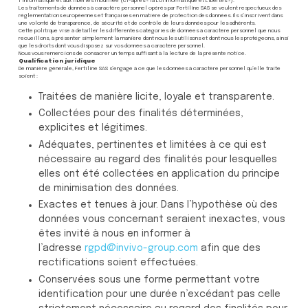
l’informatique et aux libertés modifiée (ci-après « la Loi Informatique et Libertés »).
Les traitements de données à caractère personnel opérés par Fertiline SAS se veulent respectueux des
réglementations européennes et françaises en matière de protection des données. Ils s’inscrivent dans
une volonté de transparence, de sécurité et de contrôle de leurs données pour les adhérents.
Cette politique vise à détailler les différentes catégories de données à caractère personnel que nous
recueillons, à présenter simplement la manière dont nous les utilisons et dont nous les protégeons, ainsi
que les droits dont vous disposez sur vos données à caractère personnel.
Nous vous remercions de consacrer un temps suffisant à la lecture de la présente notice.
Qualification juridique
De manière générale, Fertiline SAS s’engage à ce que les données à caractère personnel qu’elle traite
soient :
Traitées de manière licite, loyale et transparente.
Collectées pour des finalités déterminées,
explicites et légitimes.
Adéquates, pertinentes et limitées à ce qui est
nécessaire au regard des finalités pour lesquelles
elles ont été collectées en application du principe
de minimisation des données.
Exactes et tenues à jour. Dans l’hypothèse où des
données vous concernant seraient inexactes, vous
êtes invité à nous en informer à
l’adresse
rgpd@invivo-group.com
afin que des
rectifications soient effectuées.
Conservées sous une forme permettant votre
identification pour une durée n’excédant pas celle