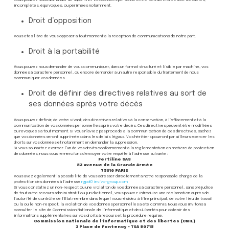
incomplètes, équivoques, ou périmées notamment.
Droit d’opposition
Vous êtes libre de vous opposer à tout moment à la réception de communications de notre part.
Droit à la portabilité
Vous pouvez nous demander de vous communiquer, dans un format structuré et lisible par machine, vos
données à caractère personnel, ou encore demander à un autre responsable du traitement de nous
communiquer vos données.
Droit de définir des directives relatives au sort de
ses données après votre décès
Vous pouvez définir, de votre vivant, des directives relatives à la conservation, à l’effacement et à la
communication de vos données personnelles après votre décès. Ces directives peuvent être modifiées
ou révoquées à tout moment. Si vous n’aviez pas procédé à la communication de ces directives, sachez
que vos données seront supprimées dans les délais légaux. Vos héritiers pourront par ailleurs exercer les
droits sur vos données et notamment en demander la suppression.
Si vous souhaitez exercer l’un de vos droits conformément à la réglementation en matière de protection
des données, nous vous remercions d’envoyer votre requête à l’adresse suivante :
Fertiline SAS
83 avenue de la Grande Armée
75016 PARIS
Vous avez également la possibilité de vous adresser directement à notre responsable chargé de la
protection des données à l’adresse
rgpd@invivo-group.com
Si vous constatiez un non-respect ou une violation de vos données à caractère personnel, sans préjudice
de tout autre recours administratif ou juridictionnel, vous pouvez introduire une réclamation auprès de
l’autorité de contrôle de l’Etat membre dans lequel vous résidez à titre principal, de votre lieu de travail
ou là où le non-respect, la violation de vos données personnelles a été commis. Nous vous invitons à
consulter le site de Commission Nationale de l’Informatique et des Libertés pour obtenir des
informations supplémentaires sur vos droits à recours et la procédure requise.
Commission nationale de l’informatique et des libertés (CNIL)
3 Place de Fontenoy – TSA 80715