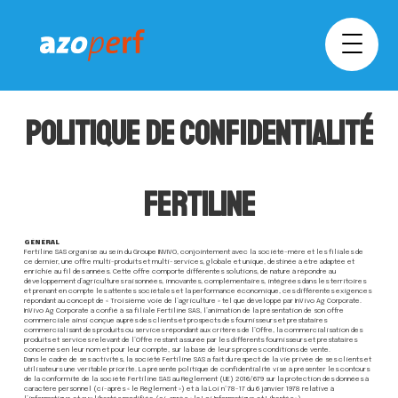
Politique de confidentialité
FERTILINE
GÉNÉRAL
Fertiline SAS organise au sein du Groupe INVIVO, conjointement avec la société-mère et les filiales de
ce dernier, une offre multi-produits et multi-services, globale et unique, destinée à être adaptée et
enrichie au fil des années. Cette offre comporte différentes solutions, de nature à répondre au
développement d’agricultures raisonnées, innovantes, complémentaires, intégrées dans les territoires
et prenant en compte les attentes sociétales et la performance économique, ces différentes exigences
répondant au concept de « Troisième voie de l’agriculture » tel que développé par InVivo Ag Corporate.
InVivo Ag Corporate a confié à sa filiale Fertiline SAS, l’animation de la présentation de son offre
commerciale ainsi conçue auprès des clients et prospects des fournisseurs et prestataires
commercialisant des produits ou services répondant aux critères de l’Offre, la commercialisation des
produits et services relevant de l’Offre restant assurée par les différents fournisseurs et prestataires
concernés en leur nom et pour leur compte, sur la base de leurs propres conditions de vente.
Dans le cadre de ses activités, la société Fertiline SAS a fait du respect de la vie privée de ses clients et
utilisateurs une véritable priorité. La présente politique de confidentialité vise à présenter les contours
de la conformité de la société Fertiline SAS au Règlement (UE) 2016/679 sur la protection des données à
caractère personnel (ci-après « le Règlement ») et à la Loi n°78-17 du 6 janvier 1978 relative à