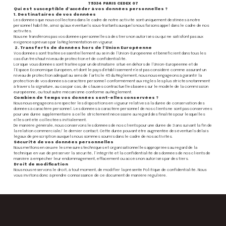
75334 PARIS CEDEX 07
Qui est susceptible d’accéder à vos données personnelles ?
1. Destinataires de vos données
Les données que nous collectons dans le cadre de notre activité sont uniquement destinées à notre
personnel habilité, ainsi qu’aux éventuels sous-traitants auxquels nous faisons appel dans le cadre de nos
activités.
Nous ne transférons pas vos données personnelles à des tiers non autorisés ou qui ne satisfont pas aux
exigences prévues par la Règlementation en vigueur.
2. Transferts de données hors de l’Union Européenne
Vos données sont traitées essentiellement au sein de l’Union-Européenne et bénéficient dans tous les
cas d’un très haut niveau de protection et de confidentialité.
Lorsque vous données sont traitées par un destinataire situé en dehors de l’Union-Européenne et de
l’Espace Economique Européen, et dont le pays d’établissement n’est pas considéré comme assurant un
niveau de protection adéquat au sens de l’article 45 du Règlement, nous nous engageons à garantir la
protection de vos données à caractère personnel conformément aux règles les plus strictes notamment
à travers la signature, au cas par cas, de clauses contractuelles basées sur le modèle de la commission
européenne, ou tout autre mécanisme conforme au Règlement.
Combien de temps vos données sont-elles conservées ?
Nous nous engageons à respecter les dispositions en vigueur relatives à la durée de conservation des
données à caractère personnel. Les données à caractère personnel de nos clients ne sont pas conservées
pour une durée supplémentaire à celle strictement nécessaire au regard des finalités pour lesquelles
elles ont été collectées initialement.
De manière générale, nous conservons les données de nos clients pour une durée de 3 ans suivant la fin de
la relation commerciale/ le dernier contact. Cette durée pouvant être augmentée des éventuels délais
légaux de prescription auxquels nous sommes soumis dans le cadre de nos activités.
Sécurité de vos données personnelles
Nous mettons en œuvre les mesures techniques et organisationnelles appropriées au regard de la
technique en vue de préserver la sécurité, l’intégrité et la confidentialité des données de nos clients de
manière à empêcher leur endommagement, effacement ou accès non autorisés par des tiers.
Droit de modification
Nous nous réservons le droit, à tout moment, de modifier la présente Politique de confidentialité. Nous
vous invitons donc à prendre connaissance de ce document de manière régulière.