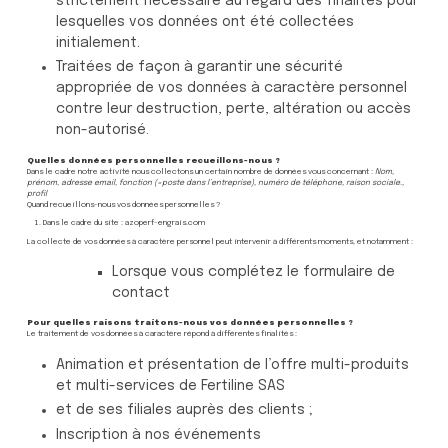
strictement nécessaire au regard des finalités pour
lesquelles vos données ont été collectées
initialement.
Traitées de façon à garantir une sécurité
appropriée de vos données à caractère personnel
contre leur destruction, perte, altération ou accès
non-autorisé.
Quelles données personnelles recueillons-nous ?
Dans le cadre notre activité nous collectons un certain nombre de données vous concernant :
Nom,
prénom, adresse email, fonction (=poste dans l’entreprise), numéro de téléphone, raison sociale.,
profil
Quand recueillons-nous vos données personnelles ?
Dans le cadre du site : azoperf-engrais.com
La collecte de vos données à caractère personnel peut intervenir à différents moments, et notamment :
Lorsque vous complétez le formulaire de
contact
Pour quelles raisons traitons-nous vos données personnelles ?
Le traitement de vos données à caractère répond à différentes finalités :
Animation et présentation de l’offre multi-produits
et multi-services de Fertiline SAS
et de ses filiales auprès des clients ;
Inscription à nos événements